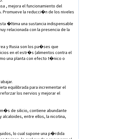
o.
sa , mejora el funcionamiento del
 A. Promueve la reducci�n de los niveles
esta �ltima una sustancia indispensable
uy relacionada con la presencia de la
rea y Rusia son los pa�ses que
cios en el estr�s (alimentos contra el
como una planta con efecto t�nico o
abajar.
eta equilibrada para incrementar el
reforzar los nervios y mejorar el
dem�s de silicio, contiene abundante
alcaloides, entre ellos, la nicotina,
uidos, lo cual supone una p�rdida