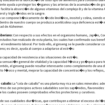
y utilizada en la fabricaci�n de todo tipo de alimentos para consumo diari
iente ayuda a proteger los �rganos y las arterias de la acumulaci�n de gra
 facilita la absorci�n de algunas vitaminas del complejo B y de la vitamina
rol y triglic�ridos en la sangre.
na se compone b�sicamente de �cido linol�ico, inositol y colina, siendo 
dentro de nuestro cuerpo se produzca acetilcolina cuya deficiencia est� m
ad de Alzheimer.
iberiano:
Con respecto a sus efectos en el organismo humano, Jap�n, Co
studios han realizado de esta planta, los cuales han confirmado sus benefi
 el rendimiento laboral. Por todo ello, al ginseng se le puede considerar 
o; es decir, ayuda al cuerpo a adaptarse al estr�s:
a capacidad de resistencia a las situaciones de estr�s.
a sensaci�n general de vitalidad y la capacidad f�sica y ps�quica para tr
entido, el ginseng puede resultar interesante como complemento de una di
to f�sico y mental, mejorar la capacidad de concentraci�n y los reflejos, 
 caballo:
La "cola de caballo" es una planta muy rica en sales minerales: a
Otros de sus principios activos saludables son los sap�nidos, flavonoides y 
 los cuales poseen comprobados efectos protectores y curativos.
 sus cualidades diur�ticas, que contribuyen a eliminar el exceso de l�q