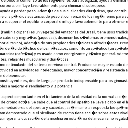
l de peso al comienzo de los reg�menes para adelgazar, ayuda a eliminar la
o corporal e influye favorablemente para eliminar el sobrepeso.
yuda a perder peso. Adem�s de sus cualidades diur�ticas, que contribuy
ne una p�rdida sustancial de peso al comienzo de los reg�menes para adelg
a a recuperar el equilibrio corporal e influye favorablemente para eliminar 
(Paullinia cupana) es un vegetal del Amazonas del Brasil, tiene usos tradici
e cabeza y migra�as (jaquecas), disminuir los s�ntomas premenstruales, 
(por el tanino), adem�s de sus propiedades t�nicas y afrodis�acas. Previ
n de �cido l�ctico de los m�sculos; como fitoterap�utico (terap�utica
uaranina (cafe�na) y es usado como energizante y t�nico general. Adem
ntes, relajantes musculares y diur�ticas.
o estimulante del sistema nervioso central. Produce un mayor estado de 
ividad en actividades intelectuales, mayor concentraci�n y resistencia a
 de bienestar.
nstituyente es, desde luego, un producto indispensable para los gimnasta
es a mejorar el rendimiento y la potencia.
 aspecto importante en el tratamiento de la obesidad es la normalizaci�n
o de cromo act�a. Se sabe que el control del apetito se lleva a cabo en el
os mediadores del apetito y saciedad, as� mismo la respuesta bioqu�mica
han demostrado que el picolinato de cromo tiene acci�n sobre estos nivele
 al mejorar la utilizaci�n de la insulina en esta �rea del mecanismo regu