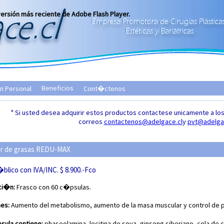
versión más reciente de Adobe Flash Player.
Beneficios
n Personal
Cont�ctenos
" Si usted desea adquirir estos productos contactese unicamente a los 
correos
contactenos@adelgace.cl
y
pvt@adelga
r de grasas REDU-MAX
blico con IVA/INC. $ 8.900.-Fco
ci�n:
Frasco con 60 c�psulas.
nes:
Aumento del metabolismo, aumento de la masa muscular y control de 
sula contiene:
phaseolamina, lecitina de soya, ginseng siberiano, cola de c