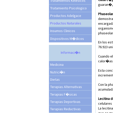
Tratamientos Kinesicos
guaran�,
Tratamiento Psicologico
Phaseola
Productos Adelgace
demostrad
Productos Naturales
encargada
organismo
Insumos Clinicos
phaseolam
Dispositivos M�dicos
En los es
76.923 un
Informaci�n
Cuando el
calor�as 
Medicina
Esta conc
Nutrici�n
increment
Dietas
Con la ph
Terapias Alternativas
acumulada
Terapias F�sicas
Lecitina d
Terapias Deportivas
celulares 
La leciti
Terapias Reductivas