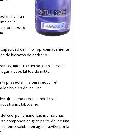
seolamina, han
ima es la
es por nuestro
de
a capacidad de inhibir aproximadamente
tes de hidratos de carbono.
izamos, nuestro cuerpo guarda estas
lugar a esos kilitos de m�s.
 la phaseolamina para reducir el
os niveles de insulina.
 adem�s vamos reduciendo la ya
 nuestro metabolismo.
as del cuerpo humano. Las membranas
s, se componen en gran parte de lecitina.
cialmente soluble en agua, raz�n por la