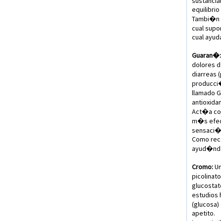
sustancia
equilibri
Tambi�n a
cual supo
cual ayud
Guaran�:
dolores d
diarreas 
producci�
llamado G
antioxida
Act�a com
m�s efect
sensaci�n
Como reco
ayud�ndol
Cromo:
Un
picolinat
glucostat
estudios 
(glucosa)
apetito.