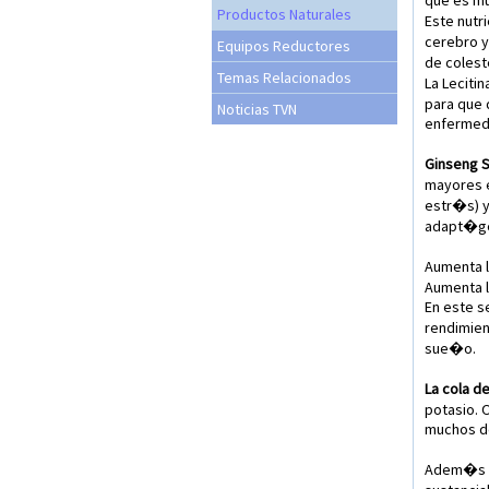
que es mu
Productos Naturales
Este nutr
cerebro y
Equipos Reductores
de coleste
Temas Relacionados
La Leciti
para que 
Noticias TVN
enfermed
Ginseng S
mayores e
estr�s) y
adapt�gen
Aumenta l
Aumenta l
En este s
rendimien
sue�o.
La cola de
potasio. 
muchos de
Adem�s de