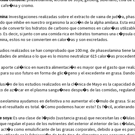
 cafe�na y cromo.
mina:
Investigaciones realizadas sobre el extracto de vaina de jud�a, pha
o que inhibe en nuestro organismo la acci�n de la alpha amilasa. Esta enz
 de convertir los hidratos de carbono que comemos en calor�as utilizabl
. Es decir, si junto con una comida rica en hidratos tomamos una c�psula 
ina, estos no se convierten en calor�as y son excretados.
tudios realizados se han comprobado que 100 mg. de phaseolamina tiene l
idades de amilasa o lo que es lo mismo neutralizar 615 calor�as proceden
 aporte cal�rico en nuestra alimentaci�n es mayor que el gasto que real
para su uso futuro en forma de glic�geno y el excedente en grasa. Dando 
lusi�n de los estudios realizados en la cl�nica de Mayo es la capacidad de
o de az�car en el plasma sangu�neo despu�s de las comidas, regulando l
aseolamina ayudamos en definitiva a no aumentar el c�mulo de grasa. Si
 el resultado es total. �Como podemos hacer esto? Es f�cil, acelerando
e soya:
Es una clase de l�pido (sustancia grasa) que necesitan las c�lul
que regulan el paso de los nutrientes del exterior al interior de las c�lula
na act�a como emulsificante de las grasas corporales, debido a que es par