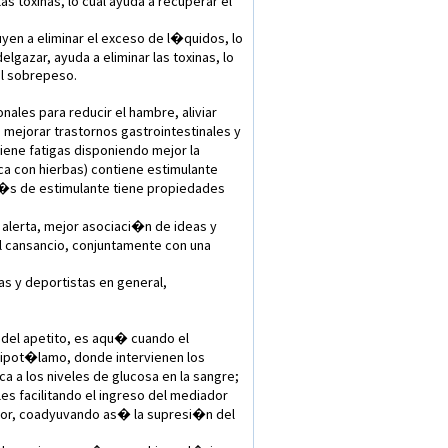
s toxinas, lo cual ayuda a recuperar el
en a eliminar el exceso de l�quidos, lo
azar, ayuda a eliminar las toxinas, lo
el sobrepeso.
onales para reducir el hambre, aliviar
mejorar trastornos gastrointestinales y
ene fatigas disponiendo mejor la
 con hierbas) contiene estimulante
�s de estimulante tiene propiedades
alerta, mejor asociaci�n de ideas y
l cansancio, conjuntamente con una
s y deportistas en general,
 del apetito, es aqu� cuando el
 hipot�lamo, donde intervienen los
 a los niveles de glucosa en la sangre;
s facilitando el ingreso del mediador
lador, coadyuvando as� la supresi�n del