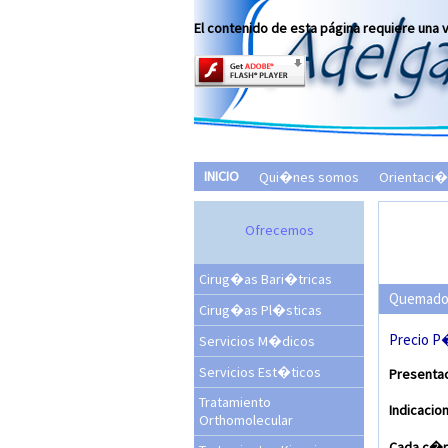
El contenido de esta página requiere una 
INICIO
Qui�nes somos
Orientaci�
Ofrecemos
Cirug�as Bari�tricas
Quemado
Cirug�as Pl�sticas
Precio P�
Servicios M�dicos
Servicios Est�ticos
Presenta
Tratamiento
Indicacio
Orthomolecular
Cada c�p